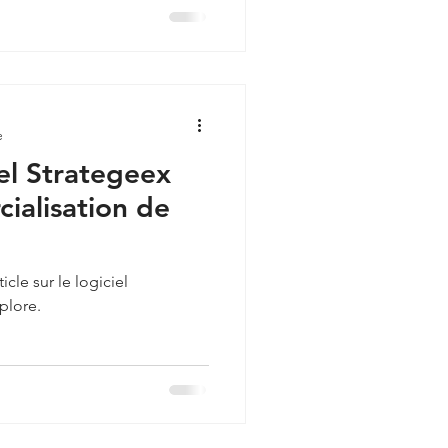
e
ciel Strategeex
ialisation de
cle sur le logiciel
plore.