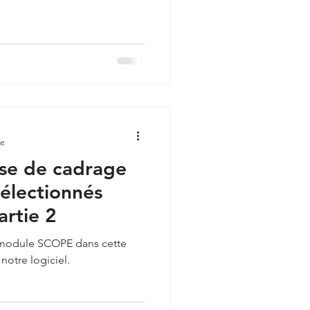
re
ase de cadrage
sélectionnés
rtie 2
e module SCOPE dans cette
notre logiciel.