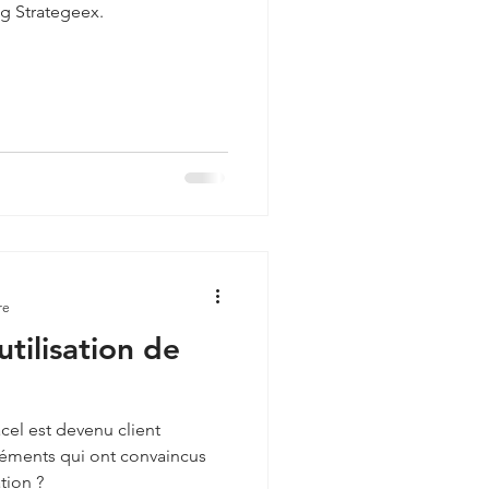
og Strategeex.
re
tilisation de
el est devenu client
léments qui ont convaincus
tion ?