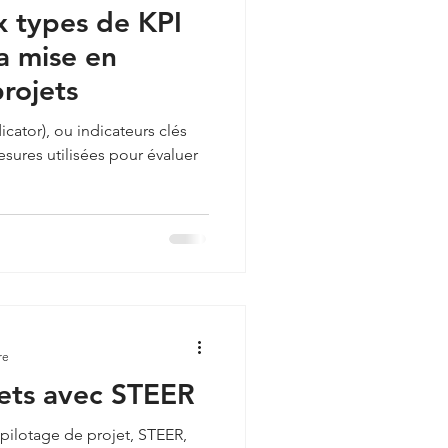
x types de KPI
a mise en
rojets
cator), ou indicateurs clés
sures utilisées pour évaluer
re
jets avec STEER
ilotage de projet, STEER,