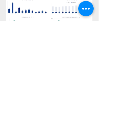
Un suivi simplifié
Les équipes pédagogiques et
les managers disposent des
indicateurs qui permettent de
mesurer la participation et les
différents retours effectués par
les apprenants sur les parcours
de formation.
Commencer