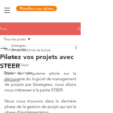
Planifiez une démo
Post
Tous les posts
Strategeex
Tous les posts
28 mars 2023
2 min de lecture
Pilotez vos projets avec
Logiciel
STEER
Interview Client
Gestion de projet
Dans ce cinquième article sur la 
découverte du logiciel de management 
Innovation
de projets par Strategeex, nous allons 
nous intéresser à la partie STEER. 
Nous nous trouvons dans la dernière 
phase de la gestion de projet qui est la 
phase d’implémentation. 