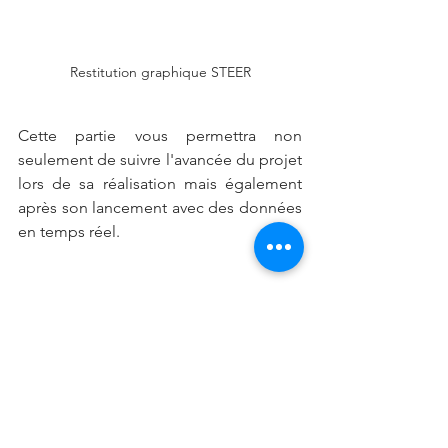
Restitution graphique STEER
Cette partie vous permettra non 
seulement de suivre l'avancée du projet 
lors de sa réalisation mais également 
après son lancement avec des données 
en temps réel. 
Vous avez maintenant toutes les clés en 
main pour choisir ou non Strategeex 
comme votre prochain outil de gestion 
de projet. 