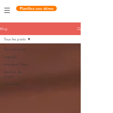
Planifiez une démo
Blog
Tous les posts
Tous les posts
Logiciel
Interview Client
Gestion de
projet
Innovation