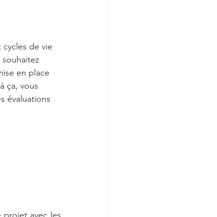
t cycles de vie 
 souhaitez 
mise en place 
 à ça, vous 
s évaluations 
projet avec les 