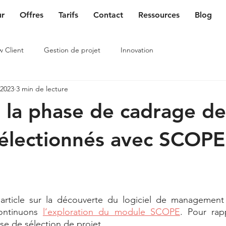
ur
Offres
Tarifs
Contact
Ressources
Blog
w Client
Gestion de projet
Innovation
 2023
3 min de lecture
r la phase de cadrage de
sélectionnés avec SCOPE
rticle sur la découverte du logiciel de management 
ontinuons 
l’exploration du module SCOPE
. Pour rap
se de sélection de projet.