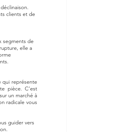
déclinaison. 
 clients et de 
ux segments de 
rupture, elle a 
forme 
nts. 
 qui représente 
e pièce. C’est 
sur un marché à 
n radicale vous 
ous guider vers 
on. 