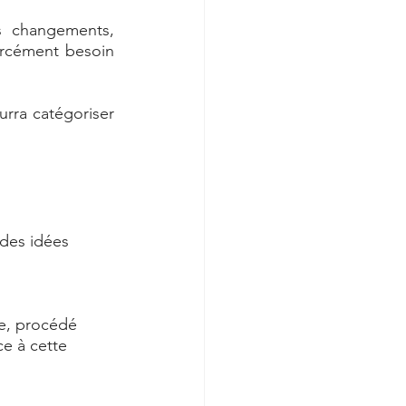
 changements, 
orcément besoin 
rra catégoriser 
 des idées 
ce, procédé 
e à cette 