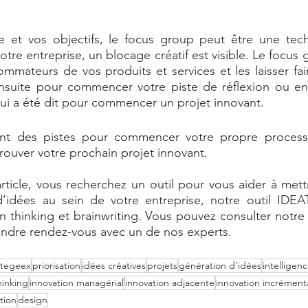
e et vos objectifs, le focus group peut être une techn
otre entreprise, un blocage créatif est visible. Le focus 
mateurs de vos produits et services et les laisser faire
 ensuite pour commencer votre piste de réflexion ou en
ui a été dit pour commencer un projet innovant. 
nt des pistes pour commencer votre propre processu
 trouver votre prochain projet innovant. 
 article, vous recherchez un outil pour vous aider à mett
idées au sein de votre entreprise, notre outil IDEA
thinking et brainwriting. Vous pouvez consulter notre ar
endre rendez-vous avec un de nos experts. 
ategeex
priorisation
idées créatives
projets
génération d'idées
intelligenc
hinking
innovation managérial
innovation adjacente
innovation incrément
tion
design