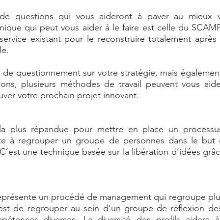
de questions qui vous aideront à paver au mieux vo
nique qui peut vous aider à le faire est celle du SCAM
service existant pour le reconstruire totalement après
e. 
 de questionnement sur votre stratégie, mais également
ions, plusieurs méthodes de travail peuvent vous aide
ouver votre prochain projet innovant. 
 la plus répandue pour mettre en place un processu
iste à regrouper un groupe de personnes dans le but 
C’est une technique basée sur la libération d’idées grâce
représente un procédé de management qui regroupe plus
 est de regrouper au sein d’un groupe de réflexion des
étences diverses. La diversité des profils aidera à