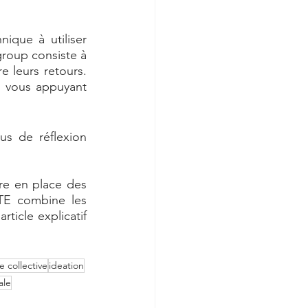
ique à utiliser 
group consiste à 
 leurs retours. 
 vous appuyant 
s de réflexion 
re en place des 
TE combine les 
ticle explicatif 
e collective
ideation
ale